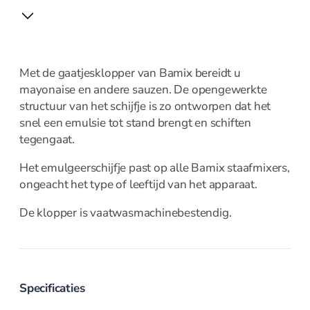
Amuse
Crème Brulee
Serveerplanken
Wijn- en bar accessoires
Met de gaatjesklopper van Bamix bereidt u
mayonaise en andere sauzen. De opengewerkte
structuur van het schijfje is zo ontworpen dat het
Kelnermessen
snel een emulsie tot stand brengt en schiften
Koelers
tegengaat.
Elektrisch
Het emulgeerschijfje past op alle Bamix staafmixers,
ongeacht het type of leeftijd van het apparaat.
De klopper is vaatwasmachinebestendig.
Elektrisch overzicht
Blenders
Broodroosters en tosti
Citruspersen
Contactgrill
Specificaties
Foodprocessor