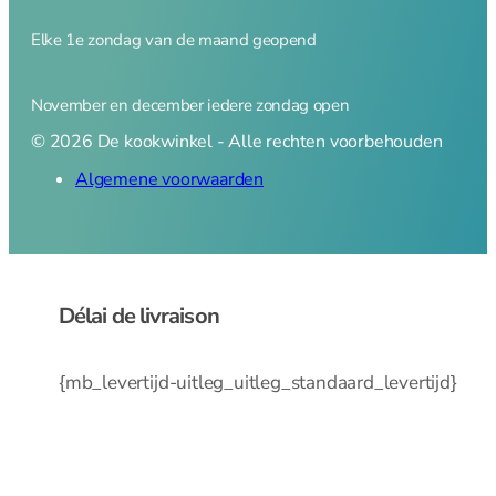
Fluitketels
Grillpannen
Elke 1e zondag van de maand geopend
Koeken en
hapjespannen
November en december iedere zondag open
Kookpannen
Mini pannetjes
© 2026 De kookwinkel - Alle rechten voorbehouden
Ovenschalen
Algemene voorwaarden
Paella pannen
Pannenset
Poffertjespan
Steel en
sauspannen
Délai de livraison
Rookpannen – cameron
Deksels
{mb_levertijd-uitleg_uitleg_standaard_levertijd}
Spatdeksel