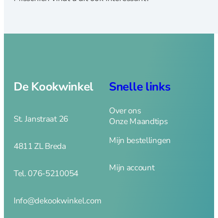
trancheermes
Kaasmes
Koks en
vleesmessen
Messenset en
blokken
Oestermes en
De Kookwinkel
Snelle links
handschoen
Office en
Over ons
groentemes
St. Janstraat 26
Onze Maandtips
Santoku en
nakirimes
Mijn bestellingen
4811 ZL Breda
Steakmes
Wiegemes
Mijn account
Tel. 076-5210054
Opbergen
Info@dekookwinkel.com