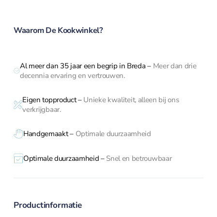
klopper
brander
aantal
Dunschiller
Ei benodigdheden
Waarom De Kookwinkel?
Kaasschaven en
raspen
Knoflookhulpen
Al meer dan 35 jaar een begrip in Breda
–
Meer dan drie
decennia ervaring en vertrouwen.
Mandoline en
hakkers
Onderzetters
Eigen topproduct
–
Unieke kwaliteit, alleen bij ons
verkrijgbaar.
Pureepersen en
stampers
Handgemaakt –
Optimale duurzaamheid
Snijplanken
Vleesmolens
Optimale duurzaamheid –
Snel en betrouwbaar
Koffie en thee
Serveren
Productinformatie