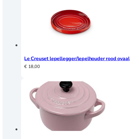
Fluitketels
Grillpannen
Koeken en
hapjespannen
Kookpannen
Mini pannetjes
Ovenschalen
Paella pannen
Le Creuset lepellegger/lepelhouder rood ovaal
Pannenset
€
18,00
Poffertjespan
Steel en
sauspannen
Rookpannen – cameron
Deksels
Spatdeksel