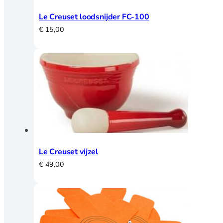
Le Creuset loodsnijder FC-100
€
15,00
Le Creuset vijzel
€
49,00