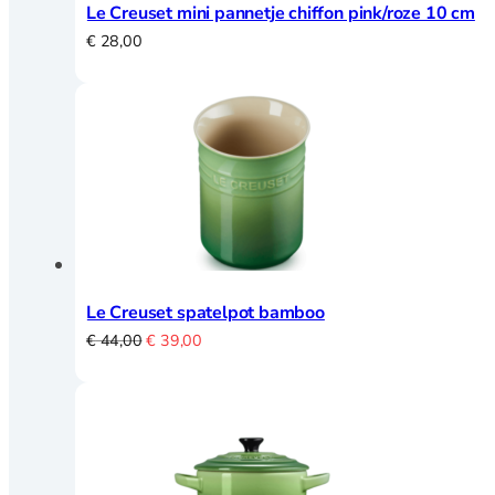
Le Creuset mini pannetje chiffon pink/roze 10 cm
Merken
€
28,00
Mijn account
Contact
Le Creuset spatelpot bamboo
Oorspronkelijke
Huidige
€
44,00
€
39,00
prijs
prijs
was:
is:
€ 44,00.
€ 39,00.