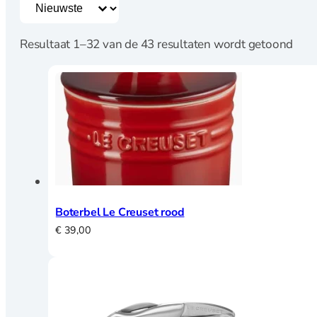
Sorting button
Sort content
Speculaasplanken
Uitstekers
Resultaat 1–32 van de 43 resultaten wordt getoond
Koken
Citruspersen
Kookboeken
Maatbekers en
lepels
Notenkrakers en
ontpitters
Boterbel Le Creuset rood
Oliekannetjes en
€
39,00
kruidenhouders
Pasta en Pizza
Peper, zout en
kruidenmolens
Raspen en