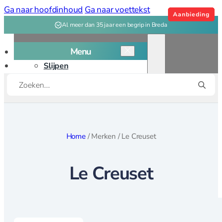
Ga naar hoofdinhoud
Ga naar voettekst
Aanbieding
Aanbieding
Aanbieding
Aanbieding
Aanbieding
Aanbieding
Aanbieding
Aanbieding
Aanbieding
Aanbieding
Aanbieding
Aanbieding
Aanbieding
Aanbieding
Al meer dan 35 jaar een begrip in Breda
Menu
Slijpen
Producten
Snijplanken
zoeken
Kookgerei
Kookgerei overzicht
Home
/
Merken
/
Le Creuset
Bakken
Le Creuset
Bakvormen
Bak, deeg
gereedschap
Patisserie