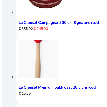
Magneetstrips
Scherpen
Le Creuset Campagnard 30 cm Signature rood
Oorspronkelijke
Huidige
€
355,00
€
245,00
Messenslijper
prijs
prijs
Pannen
was:
is:
€ 355,00.
€ 245,00.
Pannen overzicht
Adapter inductie
Asperge pannen
Le Creuset Premium bakkwast 26,5 cm rood
Braadpannen
€
15,00
Braadsledes
Ei pocheerpan