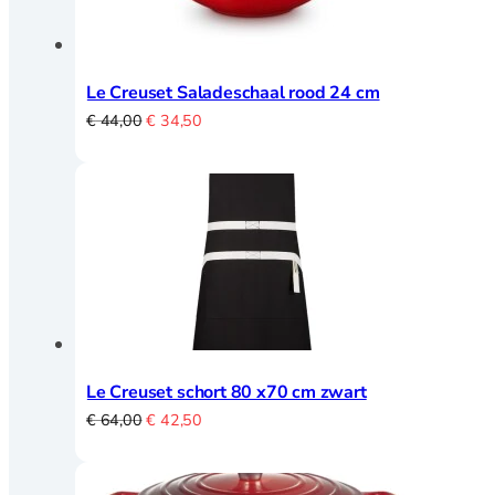
Amuse
Crème Brulee
Serveerplanken
Le Creuset Saladeschaal rood 24 cm
Wijn- en bar accessoires
Oorspronkelijke
Huidige
€
44,00
€
34,50
prijs
prijs
was:
is:
Kelnermessen
€ 44,00.
€ 34,50.
Koelers
Elektrisch
Elektrisch overzicht
Blenders
Le Creuset schort 80 x70 cm zwart
Broodroosters en tosti
Oorspronkelijke
Huidige
€
64,00
€
42,50
Citruspersen
prijs
prijs
Contactgrill
was:
is:
Foodprocessor