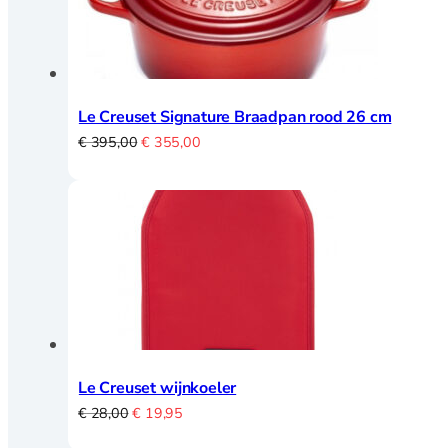
Le Creuset Signature Braadpan rood 26 cm
Oorspronkelijke
Huidige
€
395,00
€
355,00
prijs
prijs
was:
is:
€ 395,00.
€ 355,00.
Le Creuset wijnkoeler
Oorspronkelijke
Huidige
€
28,00
€
19,95
prijs
prijs