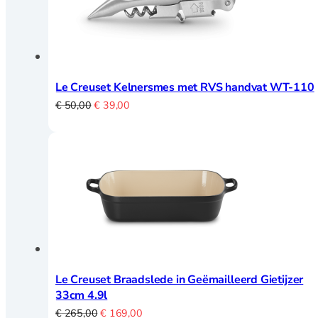
schaven
Lepels, garde,
spatels en tangen
Textiel
Thermometers en
Le Creuset Kelnersmes met RVS handvat WT-110
timers
Oorspronkelijke
Huidige
€
50,00
€
39,00
Vis en
prijs
prijs
Schelpdieren
was:
is:
Voorraad en
€ 50,00.
€ 39,00.
bewaardozen
Zeven en vergiet
Keukenhulpen
Blikopener
Le Creuset Braadslede in Geëmailleerd Gietijzer
Borstels
33cm 4.9l
Crème Brulee
Oorspronkelijke
Huidige
€
265,00
€
169,00