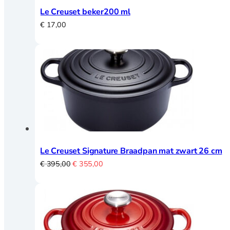
Le Creuset beker200 ml
€
17,00
Le Creuset Signature Braadpan mat zwart 26 cm
Oorspronkelijke
Huidige
€
395,00
€
355,00
prijs
prijs
was:
is:
€ 395,00.
€ 355,00.