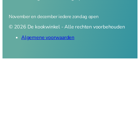
November en december iedere zondag open
© 2026 De kookwinkel - Alle rechten voorbehouden
Algemene voorwaarden
0