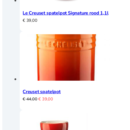
Le Creuset spatelpot Signature rood 1,1l
€
39,00
Creuset spatelpot
Oorspronkelijke
Huidige
€
44,00
€
39,00
prijs
prijs
was:
is:
€ 44,00.
€ 39,00.