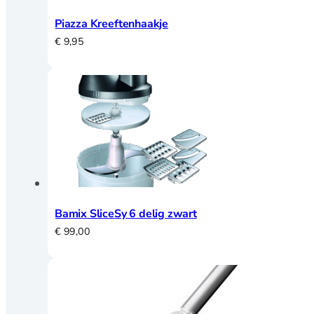
Merken
Piazza Kreeftenhaakje
€
9,95
Mijn account
Contact
Bamix SliceSy 6 delig zwart
€
99,00