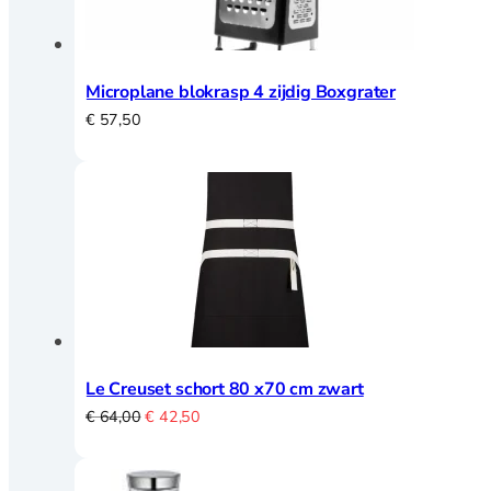
Amuse
Crème Brulee
Serveerplanken
Microplane blokrasp 4 zijdig Boxgrater
Wijn- en bar accessoires
€
57,50
Kelnermessen
Koelers
Elektrisch
Elektrisch overzicht
Blenders
Le Creuset schort 80 x70 cm zwart
Broodroosters en tosti
Oorspronkelijke
Huidige
€
64,00
€
42,50
Citruspersen
prijs
prijs
Contactgrill
was:
is:
Foodprocessor