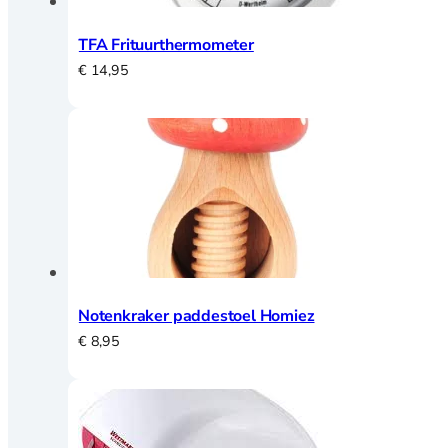
TFA Frituurthermometer
€
14,95
Notenkraker paddestoel Homiez
€
8,95