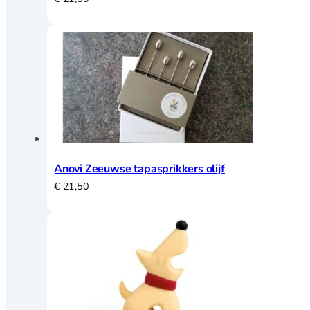
Anovi Zeeuwse tapasprikkers olijf
€
21,50