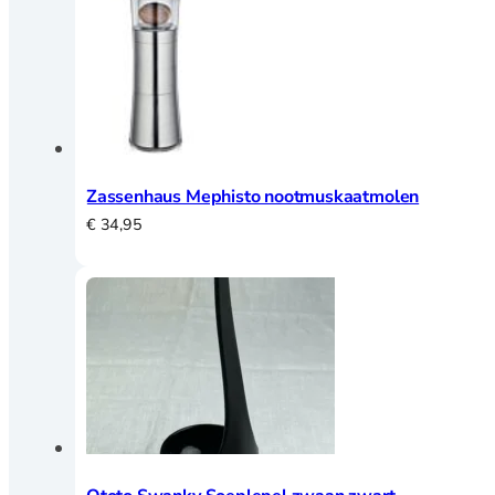
€ 64,00.
€ 42,50.
IJsmachine
Slowcookers
Sous Vide
Staaf- en handmixers
Waterkokers
Messen
Zassenhaus Mephisto nootmuskaatmolen
€
34,95
Messen overzicht
Bestek
Messen
Broodmes
Botermessen
Dunschiller
Fileer en