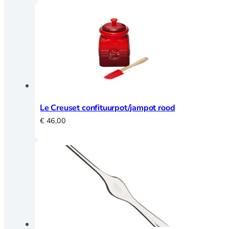
Fluitketels
Grillpannen
Koeken en
hapjespannen
Kookpannen
Mini pannetjes
Ovenschalen
Paella pannen
Pannenset
Le Creuset confituurpot/jampot rood
Poffertjespan
€
46,00
Steel en
sauspannen
Rookpannen – cameron
Deksels
Spatdeksel