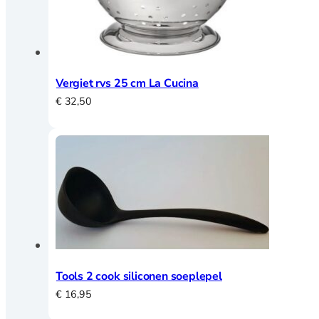
Magneetstrips
Scherpen
Vergiet rvs 25 cm La Cucina
Messenslijper
€
32,50
Pannen
Pannen overzicht
Adapter inductie
Asperge pannen
Braadpannen
Tools 2 cook siliconen soeplepel
Braadsledes
€
16,95
Ei pocheerpan