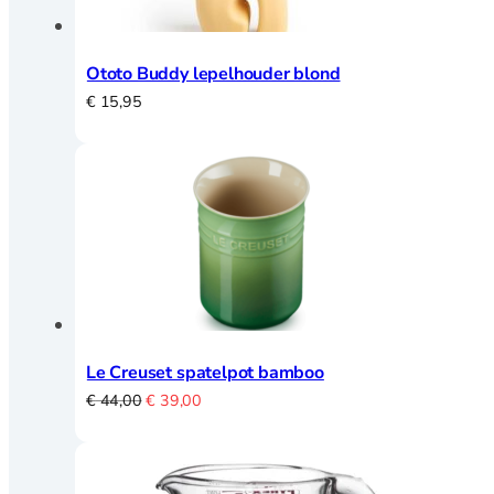
Ototo Buddy lepelhouder blond
€
15,95
Le Creuset spatelpot bamboo
Oorspronkelijke
Huidige
€
44,00
€
39,00
prijs
prijs
was:
is:
€ 44,00.
€ 39,00.