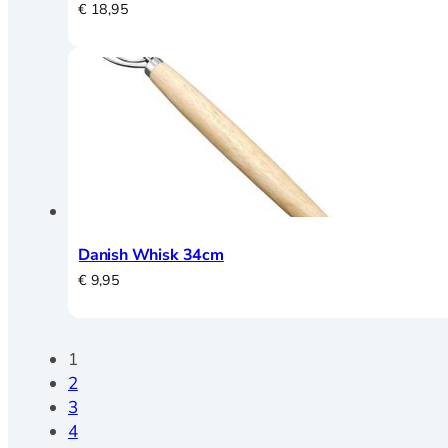
€
18,95
Danish Whisk 34cm
€
9,95
1
2
3
4