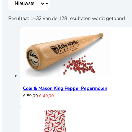
Sorting button
Sort content
Speculaasplanken
Uitstekers
Resultaat 1–32 van de 128 resultaten wordt getoond
Koken
Citruspersen
Kookboeken
Maatbekers en
lepels
Notenkrakers en
ontpitters
Cole & Mason King Pepper Pepermolen
Oliekannetjes en
Oorspronkelijke
Huidige
€
59,00
€
49,00
kruidenhouders
prijs
prijs
Pasta en Pizza
was:
is:
Peper, zout en
€ 59,00.
€ 49,00.
kruidenmolens
Raspen en