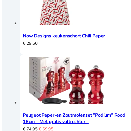
schaven
Lepels, garde,
spatels en tangen
Textiel
Thermometers en
Now Designs keukenschort Chili Peper
timers
€
29,50
Vis en
Schelpdieren
Voorraad en
bewaardozen
Zeven en vergiet
Keukenhulpen
Blikopener
Peugeot Peper-en Zoutmolenset ”Podium” Rood
Borstels
18cm – Met gratis vultrechter –
Crème Brulee
Oorspronkelijke
Huidige
€
74,95
€
69,95