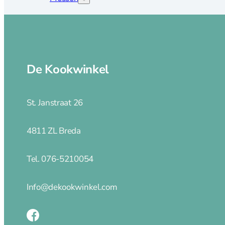
Bestek
Messen
Broodmes
De Kookwinkel
Botermessen
Dunschiller
Fileer en trancheermes
St. Janstraat 26
Kaasmes
Koks en vleesmessen
4811 ZL Breda
Messenset en blokken
Oestermes en handschoen
Tel. 076-5210054
Office en groentemes
Santoku en nakirimes
Steakmes
Info@dekookwinkel.com
Wiegemes
Opbergen