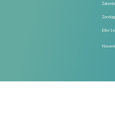
Zaterd
Zondag
Elke 1
Novemb