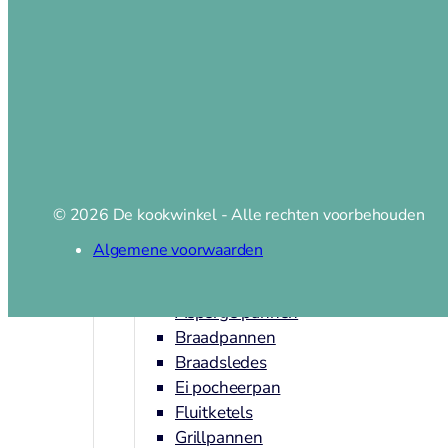
Magneetstrips
Scherpen
Messenslijper
Pannen
© 2026 De kookwinkel - Alle rechten voorbehouden
Pannen
Algemene voorwaarden
Adapter inductie
Asperge pannen
Braadpannen
Braadsledes
Ei pocheerpan
Fluitketels
Grillpannen