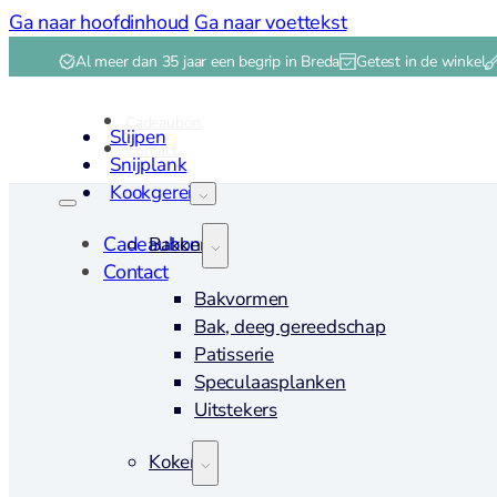
Ga naar hoofdinhoud
Ga naar voettekst
Al meer dan 35 jaar een begrip in Breda
Getest in de winkel
Cadeaubon
Slijpen
Contact
Snijplank
Kookgerei
Cadeaubon
Bakken
Contact
Bakvormen
Bak, deeg gereedschap
Patisserie
Speculaasplanken
Uitstekers
Koken