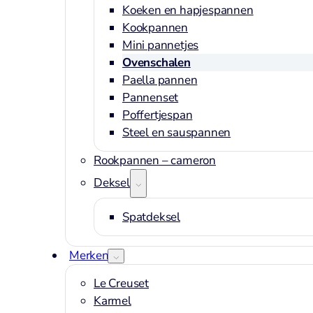
Koeken en hapjespannen
Kookpannen
Mini pannetjes
Ovenschalen
Paella pannen
Pannenset
Poffertjespan
Steel en sauspannen
Rookpannen – cameron
Deksels
Spatdeksel
Merken
Le Creuset
Karmel