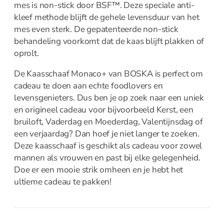
trancheermes
mes is non-stick door BSF™. Deze speciale anti-
Kaasmes
kleef methode blijft de gehele levensduur van het
mes even sterk. De gepatenteerde non-stick
Koks en
behandeling voorkomt dat de kaas blijft plakken of
vleesmessen
oprolt.
Messenset en
blokken
De Kaasschaaf Monaco+ van BOSKA is perfect om
Oestermes en
cadeau te doen aan echte foodlovers en
handschoen
levensgenieters. Dus ben je op zoek naar een uniek
Office en
en origineel cadeau voor bijvoorbeeld Kerst, een
groentemes
bruiloft, Vaderdag en Moederdag, Valentijnsdag of
Santoku en
een verjaardag? Dan hoef je niet langer te zoeken.
nakirimes
Deze kaasschaaf is geschikt als cadeau voor zowel
Steakmes
mannen als vrouwen en past bij elke gelegenheid.
Wiegemes
Doe er een mooie strik omheen en je hebt het
Opbergen
ultieme cadeau te pakken!