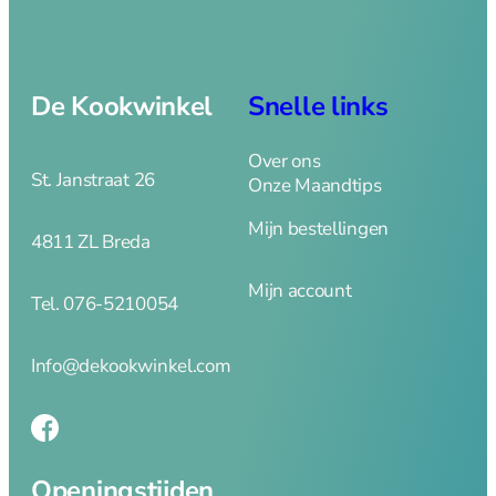
Fluitketels
Grillpannen
Koeken en
hapjespannen
De Kookwinkel
Snelle links
Kookpannen
Mini pannetjes
Over ons
Ovenschalen
St. Janstraat 26
Onze Maandtips
Paella pannen
Pannenset
Mijn bestellingen
4811 ZL Breda
Poffertjespan
Steel en
Mijn account
Tel. 076-5210054
sauspannen
Rookpannen – cameron
Info@dekookwinkel.com
Deksels
Spatdeksel
Openingstijden