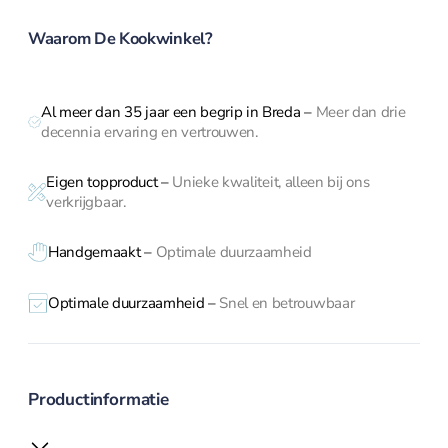
aantal
Amuse
Crème Brulee
Waarom De Kookwinkel?
Serveerplanken
Wijn- en bar accessoires
Al meer dan 35 jaar een begrip in Breda
–
Meer dan drie
decennia ervaring en vertrouwen.
Kelnermessen
Eigen topproduct
–
Unieke kwaliteit, alleen bij ons
Koelers
verkrijgbaar.
Elektrisch
Handgemaakt –
Optimale duurzaamheid
Optimale duurzaamheid –
Snel en betrouwbaar
Elektrisch overzicht
Blenders
Broodroosters en tosti
Citruspersen
Productinformatie
Contactgrill
Foodprocessor