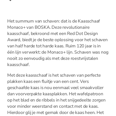
IJsmachine
Slowcookers
Sous Vide
Het summum van schaven: dat is de Kaasschaaf
Staaf- en handmixers
Monaco+ van BOSKA. Deze revolutionaire
Waterkokers
kaasschaaf, bekroond met een Red Dot Design
Messen
Award, biedt je de beste oplossing voor het schaven
van half harde tot harde kaas. Ruim 120 jaar is in
één lijn verwerkt: de Monaco+ lijn. Schaven was nog
Messen overzicht
nooit zo eenvoudig als met deze roestvrijstalen
Bestek
kaasschaaf.
Messen
Met deze kaasschaaf is het schaven van perfecte
plakken kaas een fluitje van een cent. Vers
geschaafde kaas is nou eenmaal veel smaakvoller
Broodmes
dan voorverpakte kaasplakken. Het wafelpatroon
Botermessen
op het blad en de ribbels in het snijgedeelte zorgen
Dunschiller
voor minder weerstand en contact met de kaas.
Fileer en
Hierdoor glij je met gemak door de kaas heen. Het