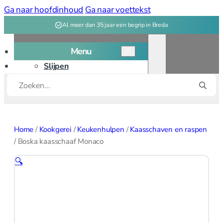
Ga naar hoofdinhoud
Ga naar voettekst
Al meer dan 35 jaar een begrip in Breda
Menu
Slijpen
Producten
Snijplanken
zoeken
Kookgerei
Kookgerei overzicht
Home
/
Kookgerei
/
Keukenhulpen
/
Kaasschaven en raspen
Bakken
/
Boska kaasschaaf Monaco
🔍
Bakvormen
Bak, deeg
gereedschap
Patisserie