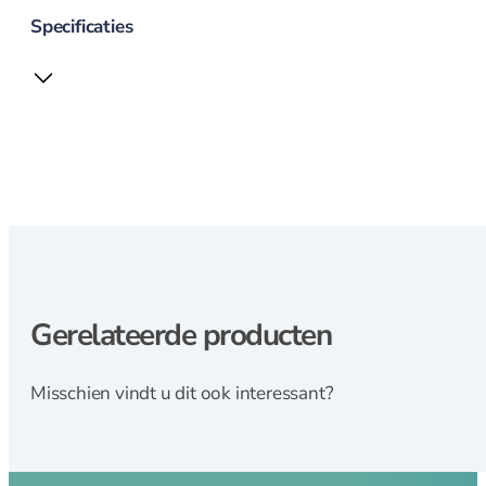
Magneetstrips
Specificaties
Scherpen
Messenslijper
Pannen
Pannen overzicht
Gerelateerde producten
Adapter inductie
Asperge pannen
Misschien vindt u dit ook interessant?
Braadpannen
Braadsledes
Ei pocheerpan