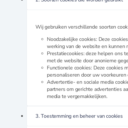
Borstels
Crème Brulee brander
Dunschiller
Ei benodigdheden
Wij gebruiken verschillende soorten cook
Kaasschaven en raspen
Noodzakelijke cookies: Deze cookies
Knoflookhulpen
werking van de website en kunnen n
Mandoline en hakkers
Prestatiecookies: deze helpen ons 
Onderzetters
met de website door anonieme gege
Pureepersen en stampers
Functionele cookies: Deze cookies 
Snijplanken
personaliseren door uw voorkeuren o
Vleesmolens
Advertentie- en sociale media cooki
Koffie en thee
partners om gerichte advertenties aa
media te vergemakkelijken.
Serveren
Amuse
3. Toestemming en beheer van cookies
Crème Brulee
Serveerplanken