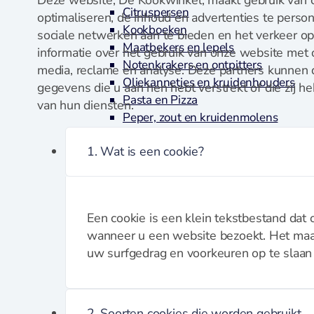
Citruspersen
optimaliseren, de inhoud en advertenties te person
Kookboeken
sociale netwerken aan te bieden en het verkeer op
Maatbekers en lepels
informatie over het gebruik van onze website met 
Notenkrakers en ontpitters
media, reclame en analyse. Deze partners kunnen
Oliekannetjes en kruidenhouders
gegevens die u aan hen hebt verstrekt of die zij 
Pasta en Pizza
van hun diensten.
Peper, zout en kruidenmolens
Raspen en schaven
1. Wat is een cookie?
Lepels, garde, spatels en tangen
Textiel
Thermometers en timers
Vis en Schelpdieren
Een cookie is een klein tekstbestand dat
Voorraad en bewaardozen
wanneer u een website bezoekt. Het maak
Zeven en vergiet
uw surfgedrag en voorkeuren op te slaan 
Keukenhulpen
Blikopener
2. Soorten cookies die worden gebruikt