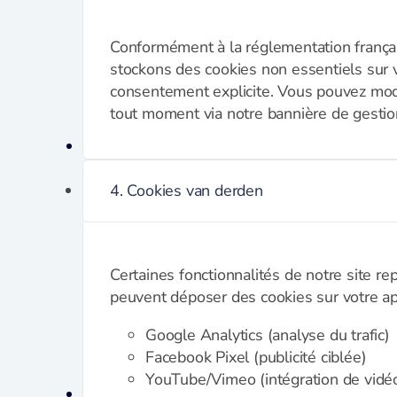
Wijn- en bar accessoires
Conformément à la réglementation frança
stockons des cookies non essentiels sur v
Kelnermessen
consentement explicite. Vous pouvez modi
Koelers
tout moment via notre bannière de gestio
Elektrisch
Blenders
4. Cookies van derden
Broodroosters en tosti
Contactgrill
Foodprocessor
IJsmachine
Certaines fonctionnalités de notre site re
Slowcookers
peuvent déposer des cookies sur votre app
Sous Vide
Google Analytics (analyse du trafic)
Staaf- en handmixers
Facebook Pixel (publicité ciblée)
Waterkokers
YouTube/Vimeo (intégration de vidé
Messen