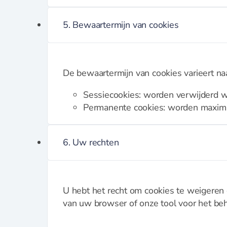
Bestek
5. Bewaartermijn van cookies
Messen
Broodmes
Botermessen
De bewaartermijn van cookies varieert na
Dunschiller
Sessiecookies: worden verwijderd w
Fileer en trancheermes
Permanente cookies: worden maxim
Kaasmes
Koks en vleesmessen
Messenset en blokken
6. Uw rechten
Oestermes en handschoen
Office en groentemes
Santoku en nakirimes
Steakmes
U hebt het recht om cookies te weigeren o
Wiegemes
van uw browser of onze tool voor het beh
Opbergen