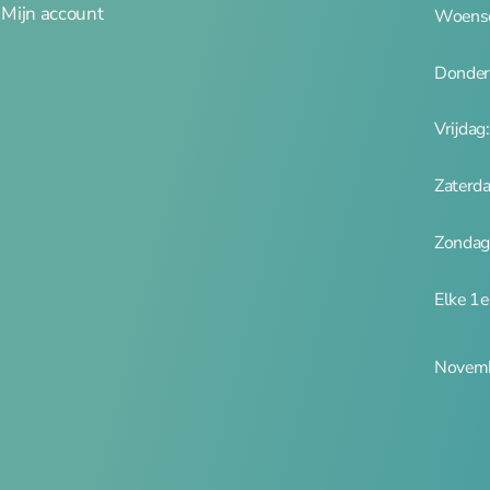
Mijn account
Woensd
Donder
Vrijdag
Zaterd
Zondag
Elke 1
Novemb