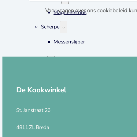
Voor vragen over ons cookiebeleid ku
Magneetstrips
Scherpen
Messenslijper
Pannen
Pannen
Adapter inductie
De Kookwinkel
Asperge pannen
Braadpannen
St. Janstraat 26
Braadsledes
Ei pocheerpan
Fluitketels
4811 ZL Breda
Grillpannen