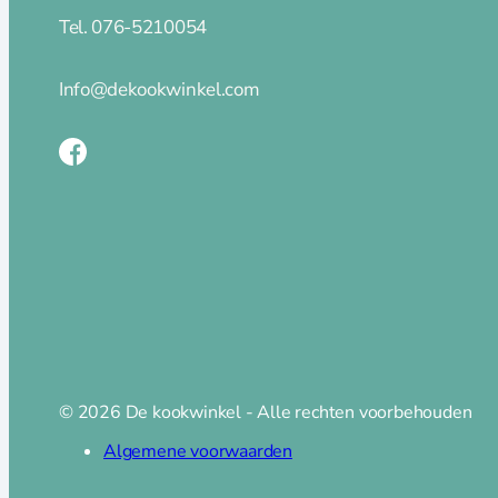
Koeken en hapjespannen
Tel. 076-5210054
Kookpannen
Mini pannetjes
Info@dekookwinkel.com
Ovenschalen
Paella pannen
Pannenset
Poffertjespan
Steel en sauspannen
Rookpannen – cameron
Deksels
Spatdeksel
Merken
© 2026 De kookwinkel - Alle rechten voorbehouden
Le Creuset
Algemene voorwaarden
Karmel