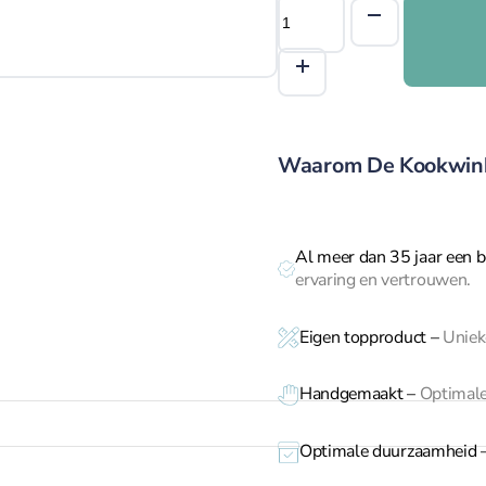
Le
Creuset
loodsnijder
FC-
100
aantal
Waarom De Kookwin
Al meer dan 35 jaar een b
ervaring en vertrouwen.
Eigen topproduct
–
Unieke
Handgemaakt –
Optimale
Optimale duurzaamheid 