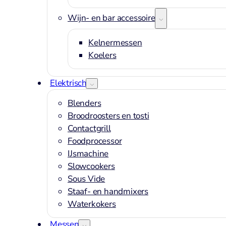
Wijn- en bar accessoires
Kelnermessen
Koelers
Elektrisch
Blenders
Broodroosters en tosti
Contactgrill
Foodprocessor
IJsmachine
Slowcookers
Sous Vide
Staaf- en handmixers
Waterkokers
Messen