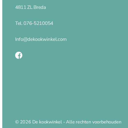
Koeken en hapjespannen
4811 ZL Breda
Kookpannen
Mini pannetjes
Tel. 076-5210054
Ovenschalen
Paella pannen
Info@dekookwinkel.com
Pannenset
Poffertjespan
Steel en sauspannen
Rookpannen – cameron
Deksels
Spatdeksel
Merken
Le Creuset
© 2026 De kookwinkel - Alle rechten voorbehouden
Karmel