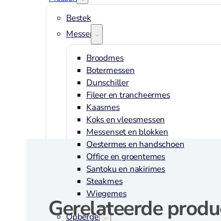
Bestek
Messen
Broodmes
Botermessen
Dunschiller
Fileer en trancheermes
Kaasmes
Koks en vleesmessen
Messenset en blokken
Oestermes en handschoen
Office en groentemes
Santoku en nakirimes
Steakmes
Wiegemes
Gerelateerde produ
Opbergen