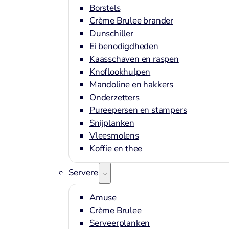
Borstels
Crème Brulee brander
Dunschiller
Ei benodigdheden
Kaasschaven en raspen
Knoflookhulpen
Mandoline en hakkers
Onderzetters
Pureepersen en stampers
Snijplanken
Vleesmolens
Koffie en thee
Serveren
Amuse
Crème Brulee
Serveerplanken