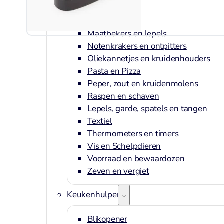
Citruspersen
Kookboeken
Maatbekers en lepels
Notenkrakers en ontpitters
Oliekannetjes en kruidenhouders
Pasta en Pizza
Peper, zout en kruidenmolens
Raspen en schaven
Lepels, garde, spatels en tangen
Textiel
Thermometers en timers
Vis en Schelpdieren
Voorraad en bewaardozen
Zeven en vergiet
Keukenhulpen
Blikopener