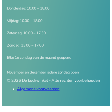
Amuse
Crème Brulee
Donderdag: 10.00 – 18.00
Serveerplanken
Vrijdag: 10.00 – 18.00
Wijn- en bar accessoires
Zaterdag: 10.00 – 17.30
Kelnermessen
Zondag: 13.00 – 17.00
Koelers
Elke 1e zondag van de maand geopend
Elektrisch
November en december iedere zondag open
Elektrisch overzicht
© 2026 De kookwinkel - Alle rechten voorbehouden
Blenders
Algemene voorwaarden
Broodroosters en tosti
Citruspersen
Contactgrill
Foodprocessor