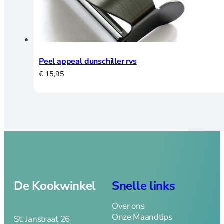
schaven
Lepels, garde,
spatels en tangen
Textiel
Thermometers en
Peel appeal dunschiller rvs
timers
€
15,95
Vis en
Schelpdieren
Voorraad en
bewaardozen
Zeven en vergiet
Keukenhulpen
De Kookwinkel
Snelle links
Blikopener
Borstels
Over ons
Crème Brulee
Onze Maandtips
St. Janstraat 26