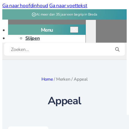
Ga naar hoofdinhoud
Ga naar voettekst
Al meer dan 35 jaar een begrip in Breda
Menu
Slijpen
Producten
Snijplanken
zoeken
Kookgerei
Kookgerei overzicht
Home
/
Merken
/
Appeal
Bakken
Appeal
Bakvormen
Bak, deeg
gereedschap
Patisserie