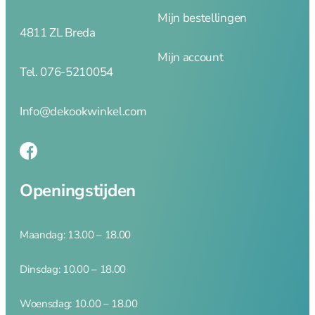
brander
Mijn bestellingen
Dunschiller
4811 ZL Breda
Ei benodigdheden
Mijn account
Kaasschaven en
Tel. 076-5210054
raspen
Knoflookhulpen
Mandoline en
Info@dekookwinkel.com
hakkers
Onderzetters
Pureepersen en
stampers
Openingstijden
Snijplanken
Vleesmolens
Koffie en thee
Maandag: 13.00 – 18.00
Serveren
Dinsdag: 10.00 – 18.00
Woensdag: 10.00 – 18.00