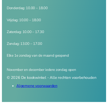
Amuse
Crème Brulee
Donderdag: 10.00 – 18.00
Serveerplanken
Vrijdag: 10.00 – 18.00
Wijn- en bar accessoires
Zaterdag: 10.00 – 17.30
Kelnermessen
Zondag: 13.00 – 17.00
Koelers
Elke 1e zondag van de maand geopend
Elektrisch
November en december iedere zondag open
Elektrisch overzicht
© 2026 De kookwinkel - Alle rechten voorbehouden
Blenders
Algemene voorwaarden
Broodroosters en tosti
Citruspersen
Contactgrill
Foodprocessor