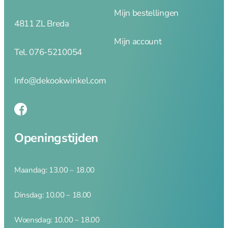
brander
Mijn bestellingen
Dunschiller
4811 ZL Breda
Ei benodigdheden
Mijn account
Kaasschaven en
Tel. 076-5210054
raspen
Knoflookhulpen
Mandoline en
Info@dekookwinkel.com
hakkers
Onderzetters
Pureepersen en
stampers
Openingstijden
Snijplanken
Vleesmolens
Koffie en thee
Maandag: 13.00 – 18.00
Serveren
Dinsdag: 10.00 – 18.00
Woensdag: 10.00 – 18.00