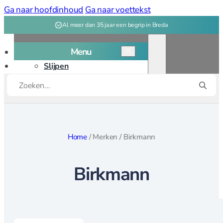
Ga naar hoofdinhoud
Ga naar voettekst
Al meer dan 35 jaar een begrip in Breda
Menu
Slijpen
Producten
Snijplanken
zoeken
Kookgerei
Kookgerei overzicht
Home
/
Merken
/
Birkmann
Bakken
Birkmann
Bakvormen
Bak, deeg
gereedschap
Patisserie