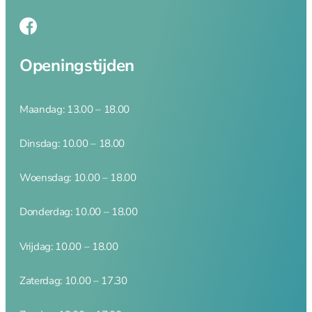
Amuse
Crème Brulee
Serveerplanken
Wijn- en bar accessoires
Openingstijden
Maandag: 13.00 – 18.00
Kelnermessen
Koelers
Dinsdag: 10.00 – 18.00
Elektrisch
Woensdag: 10.00 – 18.00
Donderdag: 10.00 – 18.00
Elektrisch overzicht
Blenders
Vrijdag: 10.00 – 18.00
Broodroosters en tosti
Citruspersen
Zaterdag: 10.00 – 17.30
Contactgrill
Foodprocessor