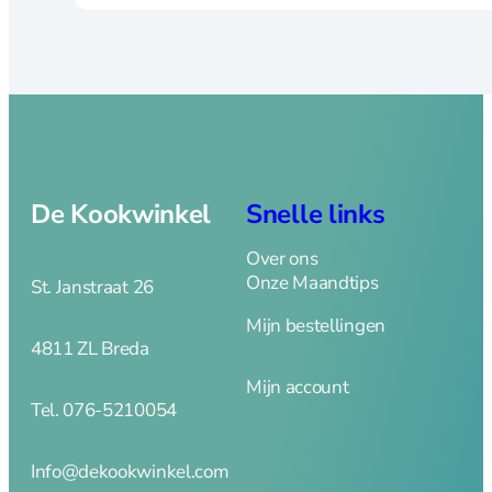
brander
Dunschiller
Ei benodigdheden
Kaasschaven en
raspen
Knoflookhulpen
Mandoline en
hakkers
De Kookwinkel
Snelle links
Onderzetters
Pureepersen en
Over ons
stampers
Onze Maandtips
St. Janstraat 26
Snijplanken
Mijn bestellingen
Vleesmolens
4811 ZL Breda
Koffie en thee
Mijn account
Serveren
Tel. 076-5210054
Info@dekookwinkel.com