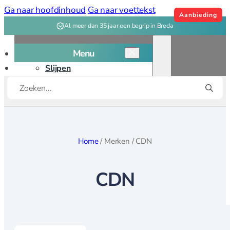
Ga naar hoofdinhoud
Ga naar voettekst
Aanbieding
Al meer dan 35 jaar een begrip in Breda
Menu
Slijpen
Producten
Snijplanken
zoeken
Kookgerei
Kookgerei overzicht
Home
/
Merken
/
CDN
Bakken
CDN
Bakvormen
Bak, deeg
gereedschap
Patisserie