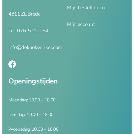
brander
Mijn bestellingen
Dunschiller
4811 ZL Breda
Ei benodigdheden
Mijn account
Kaasschaven en
Tel. 076-5210054
raspen
Knoflookhulpen
Mandoline en
Info@dekookwinkel.com
hakkers
Onderzetters
Pureepersen en
stampers
Openingstijden
Snijplanken
Vleesmolens
Koffie en thee
Maandag: 13.00 – 18.00
Serveren
Dinsdag: 10.00 – 18.00
Woensdag: 10.00 – 18.00