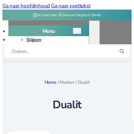
Ga naar hoofdinhoud
Ga naar voettekst
Al meer dan 35 jaar een begrip in Breda
Menu
Slijpen
Producten
Snijplanken
zoeken
Kookgerei
Kookgerei overzicht
Home
/
Merken
/
Dualit
Bakken
Dualit
Bakvormen
Bak, deeg
gereedschap
Patisserie