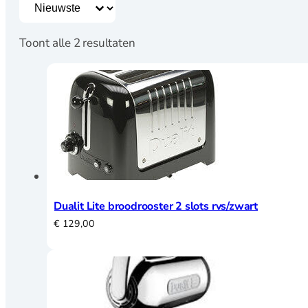
Sorting button
Sort content
Speculaasplanken
Uitstekers
Toont alle 2 resultaten
Koken
Citruspersen
Kookboeken
Maatbekers en
lepels
Notenkrakers en
ontpitters
Dualit Lite broodrooster 2 slots rvs/zwart
Oliekannetjes en
€
129,00
kruidenhouders
Pasta en Pizza
Peper, zout en
kruidenmolens
Raspen en