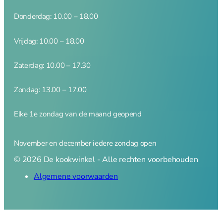
Amuse
Crème Brulee
Donderdag: 10.00 – 18.00
Serveerplanken
Vrijdag: 10.00 – 18.00
Wijn- en bar accessoires
Zaterdag: 10.00 – 17.30
Kelnermessen
Zondag: 13.00 – 17.00
Koelers
Elke 1e zondag van de maand geopend
Elektrisch
November en december iedere zondag open
Elektrisch overzicht
© 2026 De kookwinkel - Alle rechten voorbehouden
Blenders
Algemene voorwaarden
Broodroosters en tosti
Citruspersen
Contactgrill
Foodprocessor