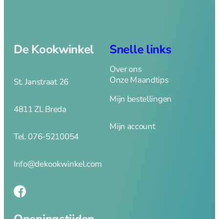
schaven
Lepels, garde,
spatels en tangen
Textiel
De Kookwinkel
Snelle links
Thermometers en
timers
Over ons
Vis en
Onze Maandtips
St. Janstraat 26
Schelpdieren
Mijn bestellingen
Voorraad en
4811 ZL Breda
bewaardozen
Mijn account
Zeven en vergiet
Tel. 076-5210054
Keukenhulpen
Info@dekookwinkel.com
Blikopener
Borstels
Crème Brulee
Openingstijden