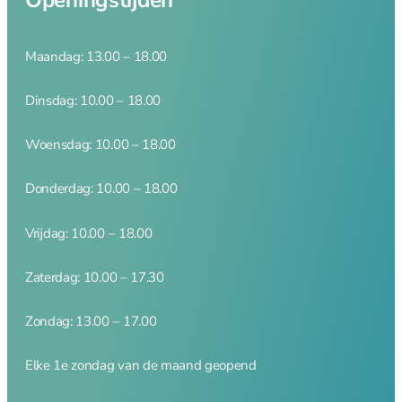
brander
Dunschiller
Ei benodigdheden
Maandag: 13.00 – 18.00
Kaasschaven en
raspen
Dinsdag: 10.00 – 18.00
Knoflookhulpen
Mandoline en
Woensdag: 10.00 – 18.00
hakkers
Onderzetters
Donderdag: 10.00 – 18.00
Pureepersen en
stampers
Vrijdag: 10.00 – 18.00
Snijplanken
Vleesmolens
Zaterdag: 10.00 – 17.30
Koffie en thee
Zondag: 13.00 – 17.00
Serveren
Elke 1e zondag van de maand geopend