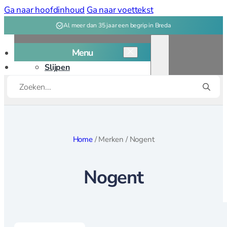
Ga naar hoofdinhoud
Ga naar voettekst
Al meer dan 35 jaar een begrip in Breda
Menu
Slijpen
Producten
Snijplanken
zoeken
Kookgerei
Kookgerei overzicht
Home
/
Merken
/
Nogent
Bakken
Nogent
Bakvormen
Bak, deeg
gereedschap
Patisserie