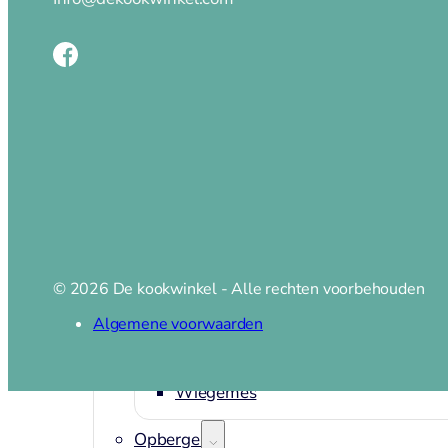
Bestek
Messen
Broodmes
Botermessen
Dunschiller
Fileer en trancheermes
Kaasmes
Koks en vleesmessen
Messenset en blokken
© 2026 De kookwinkel - Alle rechten voorbehouden
Oestermes en handschoen
Office en groentemes
Algemene voorwaarden
Santoku en nakirimes
Steakmes
Wiegemes
Opbergen