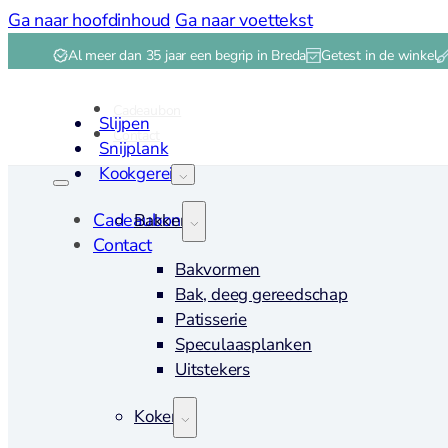
Ga naar hoofdinhoud
Ga naar voettekst
Al meer dan 35 jaar een begrip in Breda
Getest in de winkel
Cadeaubon
Slijpen
Contact
Snijplank
Kookgerei
Cadeaubon
Bakken
Contact
Bakvormen
Bak, deeg gereedschap
Patisserie
Speculaasplanken
Uitstekers
Koken