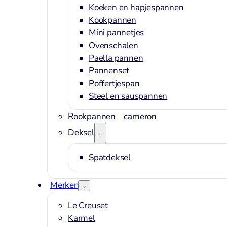
Koeken en hapjespannen
Kookpannen
Mini pannetjes
Ovenschalen
Paella pannen
Pannenset
Poffertjespan
Steel en sauspannen
Rookpannen – cameron
Deksels
Spatdeksel
Merken
Le Creuset
Karmel