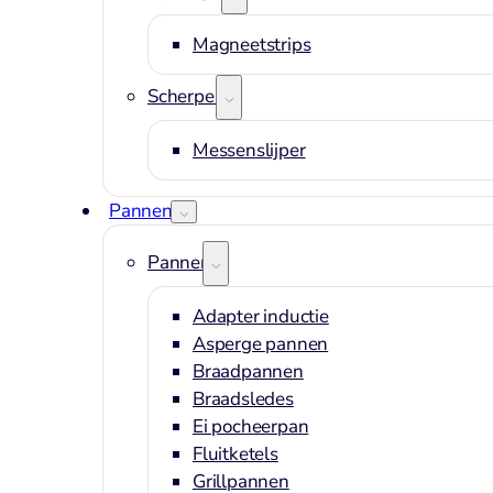
Magneetstrips
Scherpen
Messenslijper
Pannen
Pannen
Adapter inductie
Asperge pannen
Braadpannen
Braadsledes
Ei pocheerpan
Fluitketels
Grillpannen