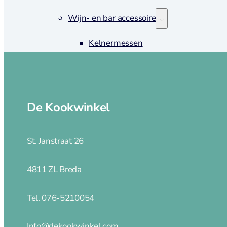
Wijn- en bar accessoires
Kelnermessen
Koelers
Elektrisch
Blenders
De Kookwinkel
Broodroosters en tosti
Contactgrill
St. Janstraat 26
Foodprocessor
IJsmachine
Slowcookers
4811 ZL Breda
Sous Vide
Staaf- en handmixers
Tel. 076-5210054
Waterkokers
Messen
Info@dekookwinkel.com