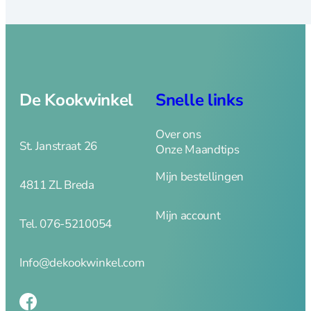
Fluitketels
Grillpannen
Koeken en
hapjespannen
Kookpannen
Mini pannetjes
De Kookwinkel
Snelle links
Ovenschalen
Paella pannen
Over ons
Pannenset
St. Janstraat 26
Onze Maandtips
Poffertjespan
Steel en
Mijn bestellingen
4811 ZL Breda
sauspannen
Rookpannen – cameron
Mijn account
Tel. 076-5210054
Deksels
Info@dekookwinkel.com
Spatdeksel