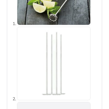
schaven
Lepels, garde,
spatels en tangen
Textiel
Thermometers en
timers
Vis en
Schelpdieren
Voorraad en
bewaardozen
Zeven en vergiet
Keukenhulpen
Blikopener
Borstels
Crème Brulee