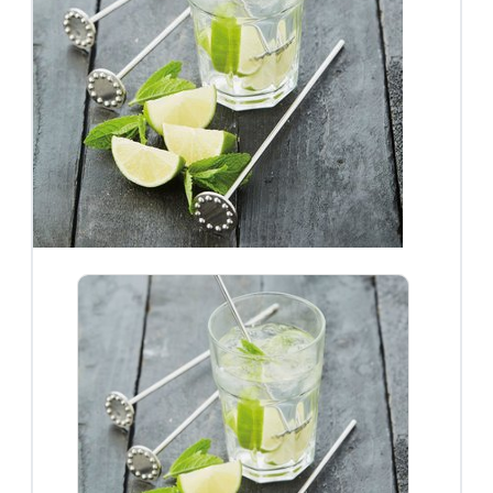
Speculaasplanken
Uitstekers
Koken
Citruspersen
Kookboeken
Maatbekers en
lepels
Notenkrakers en
ontpitters
Oliekannetjes en
kruidenhouders
Pasta en Pizza
Peper, zout en
kruidenmolens
Raspen en