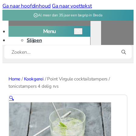
Ga naar hoofdinhoud
Ga naar voettekst
Al meer dan 35 jaar een begrip in Breda
Menu
Slijpen
Producten
Snijplanken
zoeken
Kookgerei
Kookgerei overzicht
Home
/
Kookgerei
/
Point Virgule cocktailstampers /
Bakken
tonicstampers 4 delig rvs
🔍
Bakvormen
Bak, deeg
gereedschap
Patisserie