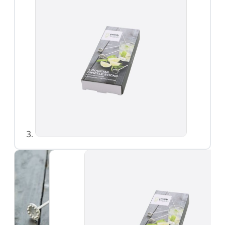
brander
Dunschiller
Ei benodigdheden
Kaasschaven en
raspen
Knoflookhulpen
Mandoline en
hakkers
Onderzetters
Pureepersen en
stampers
Snijplanken
Vleesmolens
Koffie en thee
Serveren