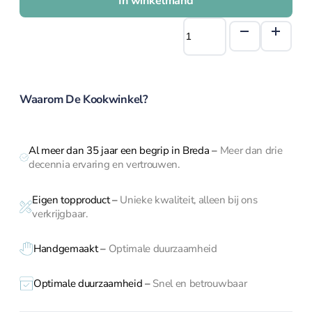
In winkelmand
IJsmachine
Point
Slowcookers
Virgule
Sous Vide
cocktailstampers
Staaf- en handmixers
/
Waterkokers
tonicstampers
Waarom De Kookwinkel?
Messen
4
delig
rvs
Al meer dan 35 jaar een begrip in Breda
–
Meer dan drie
Messen overzicht
aantal
decennia ervaring en vertrouwen.
Bestek
Messen
Eigen topproduct
–
Unieke kwaliteit, alleen bij ons
verkrijgbaar.
Handgemaakt –
Optimale duurzaamheid
Broodmes
Botermessen
Optimale duurzaamheid –
Snel en betrouwbaar
Dunschiller
Fileer en