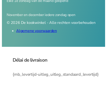
Elke 1e zondag van de maand geopend
November en december iedere zondag open
© 2026 De kookwinkel - Alle rechten voorbehouden
Algemene voorwaarden
Délai de livraison
{mb_levertijd-uitleg_uitleg_standaard_levertijd}