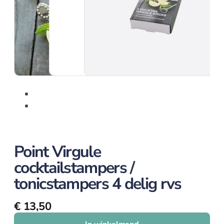
Amuse
Crème Brulee
Serveerplanken
Wijn- en bar accessoires
Kelnermessen
Koelers
Elektrisch
Point Virgule
Elektrisch overzicht
cocktailstampers /
Blenders
tonicstampers 4 delig rvs
Broodroosters en tosti
Citruspersen
€
13,50
Contactgrill
Foodprocessor