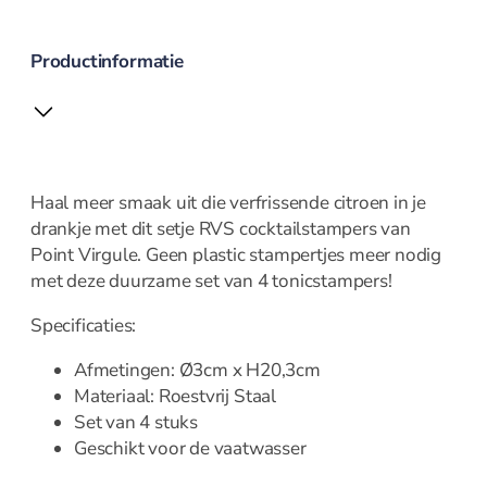
trancheermes
Kaasmes
Productinformatie
Koks en
vleesmessen
Messenset en
blokken
Oestermes en
handschoen
Haal meer smaak uit die verfrissende citroen in je
Office en
drankje met dit setje RVS cocktailstampers van
groentemes
Point Virgule. Geen plastic stampertjes meer nodig
Santoku en
met deze duurzame set van 4 tonicstampers!
nakirimes
Specificaties:
Steakmes
Wiegemes
Afmetingen: Ø3cm x H20,3cm
Opbergen
Materiaal: Roestvrij Staal
Set van 4 stuks
Geschikt voor de vaatwasser