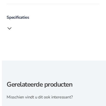
Magneetstrips
Scherpen
Specificaties
Messenslijper
Pannen
Pannen overzicht
Adapter inductie
Gerelateerde producten
Asperge pannen
Braadpannen
Braadsledes
Misschien vindt u dit ook interessant?
Ei pocheerpan