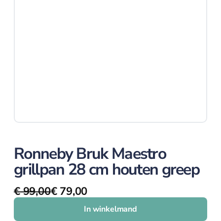
schaven
Lepels, garde,
spatels en tangen
Textiel
Thermometers en
timers
Vis en
Schelpdieren
Voorraad en
bewaardozen
Zeven en vergiet
Keukenhulpen
Ronneby Bruk Maestro
grillpan 28 cm houten greep
Blikopener
€
99,00
€
79,00
Oorspronkelijke
Huidige
Borstels
prijs
prijs
In winkelmand
Crème Brulee
was:
is: