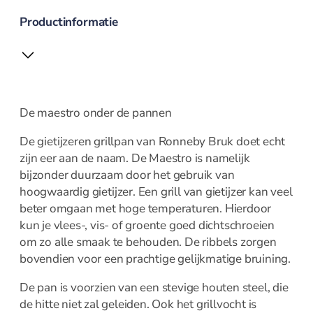
Amuse
Crème Brulee
Productinformatie
Serveerplanken
Wijn- en bar accessoires
De maestro onder de pannen
Kelnermessen
Koelers
De gietijzeren grillpan van Ronneby Bruk doet echt
zijn eer aan de naam. De Maestro is namelijk
Elektrisch
bijzonder duurzaam door het gebruik van
hoogwaardig gietijzer. Een grill van gietijzer kan veel
beter omgaan met hoge temperaturen. Hierdoor
Elektrisch overzicht
kun je vlees-, vis- of groente goed dichtschroeien
Blenders
om zo alle smaak te behouden. De ribbels zorgen
Broodroosters en tosti
bovendien voor een prachtige gelijkmatige bruining.
Citruspersen
De pan is voorzien van een stevige houten steel, die
Contactgrill
de hitte niet zal geleiden. Ook het grillvocht is
Foodprocessor