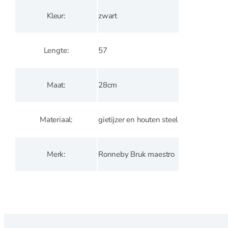
Magneetstrips
Kleur
zwart
Scherpen
Lengte
57
Messenslijper
Pannen
Maat
28cm
Materiaal
gietijzer en houten steel
Pannen overzicht
Merk
Ronneby Bruk maestro
Adapter inductie
Asperge pannen
Braadpannen
Braadsledes
Ei pocheerpan