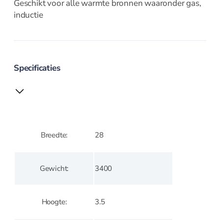
Geschikt voor alle warmte bronnen waaronder gas,
trancheermes
inductie
Kaasmes
Koks en
vleesmessen
Messenset en
blokken
Specificaties
Oestermes en
handschoen
Office en
groentemes
Santoku en
Breedte
28
nakirimes
Steakmes
Wiegemes
Gewicht
3400
Opbergen
Hoogte
3.5