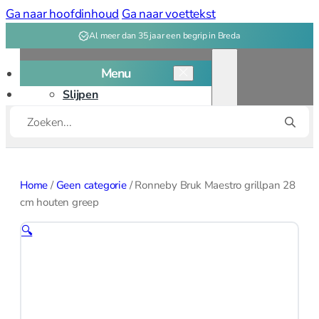
Ga naar hoofdinhoud
Ga naar voettekst
Al meer dan 35 jaar een begrip in Breda
Menu
Slijpen
Producten
Snijplanken
zoeken
Kookgerei
Kookgerei overzicht
Home
/
Geen categorie
/
Ronneby Bruk Maestro grillpan 28
Bakken
cm houten greep
🔍
Bakvormen
Bak, deeg
gereedschap
Patisserie