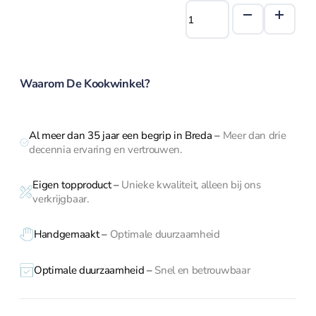
brander
Ronneby
€ 99,00.
€ 79,00.
Dunschiller
Bruk
Ei benodigdheden
Maestro
grillpan
Kaasschaven en
28
raspen
Waarom De Kookwinkel?
cm
Knoflookhulpen
houten
Mandoline en
greep
hakkers
Al meer dan 35 jaar een begrip in Breda
–
Meer dan drie
aantal
Onderzetters
decennia ervaring en vertrouwen.
Pureepersen en
stampers
Eigen topproduct
–
Unieke kwaliteit, alleen bij ons
Snijplanken
verkrijgbaar.
Vleesmolens
Koffie en thee
Handgemaakt –
Optimale duurzaamheid
Serveren
Optimale duurzaamheid –
Snel en betrouwbaar