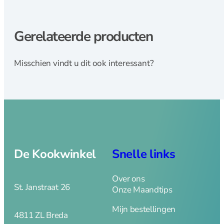
Fluitketels
Grillpannen
Koeken en
Gerelateerde producten
hapjespannen
Kookpannen
Misschien vindt u dit ook interessant?
Mini pannetjes
Ovenschalen
Paella pannen
Pannenset
Poffertjespan
Steel en
sauspannen
De Kookwinkel
Snelle links
Rookpannen – cameron
Deksels
Over ons
St. Janstraat 26
Onze Maandtips
Mijn bestellingen
Spatdeksel
4811 ZL Breda