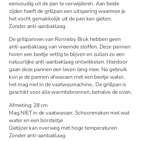
eenvoudig uit de pan te verwijderen. Aan beide
IJsmachine
zijden heeft de grillpan een uitsparing waarmee je
Slowcookers
het vocht gemakkelijk uit de pan kan gieten.
Sous Vide
Zonder anti-aanbaklaag
Staaf- en handmixers
Waterkokers
De grillpannen van Ronneby Bruk hebben geen
Messen
anti-aanbaklaag van vreemde stoffen. Deze pannen
horen een beetje vettig te blijven en zullen zo een
natuurlijke anti-aanbaklaag ontwikkelen. Hierdoor
Messen overzicht
gaan deze pannen een leven lang mee. Na gebruik
Bestek
kun je de pannen afwassen met een beetje water,
het mag niet in de vaatwasmachine.. De grillpan is
Messen
geschikt voor alle warmtebronnen, behalve de oven.
Afmeting: 28 cm
Mag NIET in de vaatwasser. Schoonmaken met wat
Broodmes
water en een borsteltje
Botermessen
Gietijzer kan overweg met hoge temperaturen
Dunschiller
Zonder anti-aanbaklaag
Fileer en