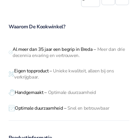
Kinderkoksmes
Magneetstrips
10
Scherpen
cm
roze
Waarom De Kookwinkel?
aantal
Messenslijper
Al meer dan 35 jaar een begrip in Breda
–
Meer dan drie
Pannen
decennia ervaring en vertrouwen.
Eigen topproduct
–
Unieke kwaliteit, alleen bij ons
Pannen overzicht
verkrijgbaar.
Handgemaakt –
Optimale duurzaamheid
Adapter inductie
Asperge pannen
Optimale duurzaamheid –
Snel en betrouwbaar
Braadpannen
Braadsledes
Ei pocheerpan
Productinformatie