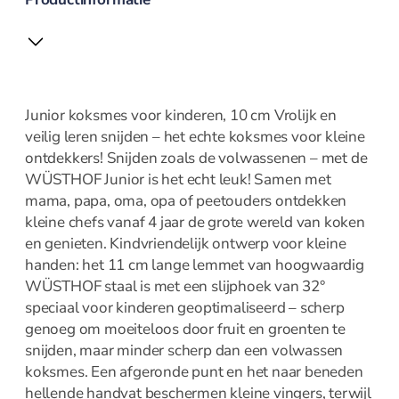
Fluitketels
Grillpannen
Koeken en
hapjespannen
Kookpannen
Mini pannetjes
Junior koksmes voor kinderen, 10 cm Vrolijk en
Ovenschalen
veilig leren snijden – het echte koksmes voor kleine
Paella pannen
ontdekkers! Snijden zoals de volwassenen – met de
WÜSTHOF Junior is het echt leuk! Samen met
Pannenset
mama, papa, oma, opa of peetouders ontdekken
Poffertjespan
kleine chefs vanaf 4 jaar de grote wereld van koken
Steel en
en genieten. Kindvriendelijk ontwerp voor kleine
sauspannen
handen: het 11 cm lange lemmet van hoogwaardig
Rookpannen – cameron
WÜSTHOF staal is met een slijphoek van 32°
Deksels
speciaal voor kinderen geoptimaliseerd – scherp
genoeg om moeiteloos door fruit en groenten te
snijden, maar minder scherp dan een volwassen
koksmes. Een afgeronde punt en het naar beneden
Spatdeksel
hellende handvat beschermen kleine vingers, terwijl