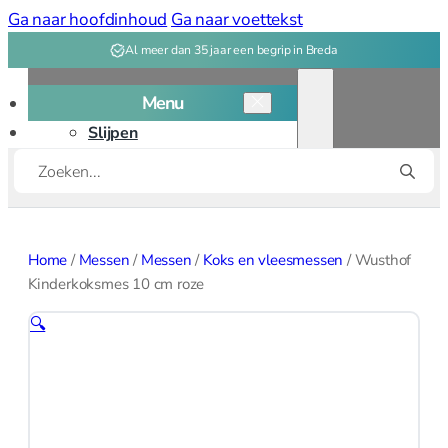
Ga naar hoofdinhoud
Ga naar voettekst
Al meer dan 35 jaar een begrip in Breda
Menu
Slijpen
Producten
Snijplanken
zoeken
Kookgerei
Kookgerei overzicht
Home
/
Messen
/
Messen
/
Koks en vleesmessen
/
Wusthof
Bakken
Kinderkoksmes 10 cm roze
🔍
Bakvormen
Bak, deeg
gereedschap
Patisserie