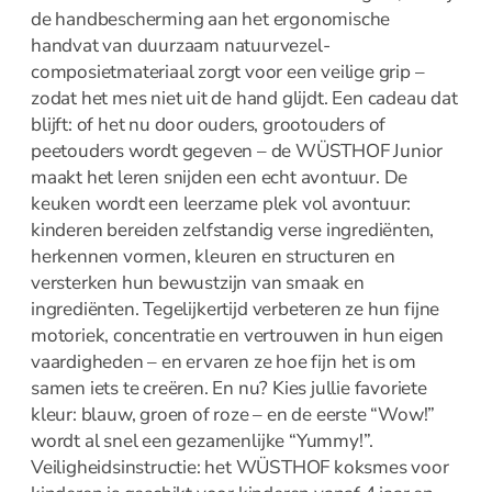
Merken
de handbescherming aan het ergonomische
handvat van duurzaam natuurvezel-
Mijn account
composietmateriaal zorgt voor een veilige grip –
Contact
zodat het mes niet uit de hand glijdt. Een cadeau dat
blijft: of het nu door ouders, grootouders of
peetouders wordt gegeven – de WÜSTHOF Junior
maakt het leren snijden een echt avontuur. De
keuken wordt een leerzame plek vol avontuur:
kinderen bereiden zelfstandig verse ingrediënten,
herkennen vormen, kleuren en structuren en
versterken hun bewustzijn van smaak en
ingrediënten. Tegelijkertijd verbeteren ze hun fijne
motoriek, concentratie en vertrouwen in hun eigen
vaardigheden – en ervaren ze hoe fijn het is om
samen iets te creëren. En nu? Kies jullie favoriete
kleur: blauw, groen of roze – en de eerste “Wow!”
wordt al snel een gezamenlijke “Yummy!”.
Veiligheidsinstructie: het WÜSTHOF koksmes voor