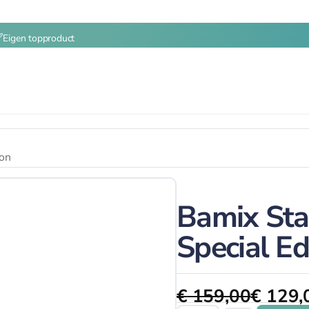
Eigen topproduct
ion
Bamix St
Special Ed
€
159,00
€
129,
Oorspronkelijke
Huidige