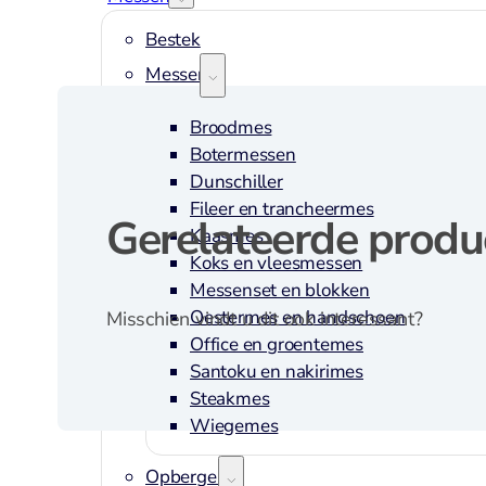
Bestek
Messen
Broodmes
Botermessen
Dunschiller
Fileer en trancheermes
Gerelateerde produ
Kaasmes
Koks en vleesmessen
Messenset en blokken
Oestermes en handschoen
Misschien vindt u dit ook interessant?
Office en groentemes
Santoku en nakirimes
Steakmes
Wiegemes
Opbergen