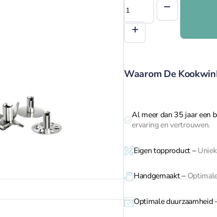
Bamix
prijs
prijs
Staafmixer
was:
is:
M140
€ 159,00.
€ 129,00.
Special
Edition
aantal
Waarom De Kookwin
Al meer dan 35 jaar een b
ervaring en vertrouwen.
Eigen topproduct
–
Unieke
Handgemaakt –
Optimale
Optimale duurzaamheid 