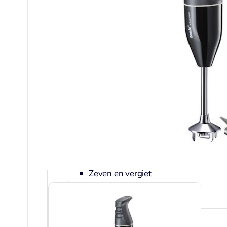
Citruspersen
Kookboeken
Maatbekers en lepels
Notenkrakers en ontpitters
Oliekannetjes en kruidenhouders
Pasta en Pizza
Peper, zout en kruidenmolens
Raspen en schaven
Lepels, garde, spatels en tangen
Textiel
Thermometers en timers
Vis en Schelpdieren
Voorraad en bewaardozen
Zeven en vergiet
Keukenhulpen
Blikopener