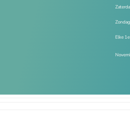
Zaterd
Zondag
Elke 1
Novemb