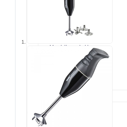
Borstels
Crème Brulee brander
Dunschiller
Ei benodigdheden
Kaasschaven en raspen
Knoflookhulpen
Mandoline en hakkers
Onderzetters
Pureepersen en stampers
Snijplanken
Vleesmolens
Koffie en thee
Serveren
Amuse
Crème Brulee
Serveerplanken