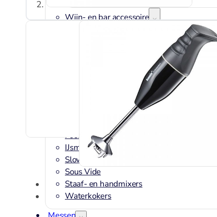
Wijn- en bar accessoires
Kelnermessen
Koelers
Elektrisch
Blenders
Broodroosters en tosti
Contactgrill
Foodprocessor
IJsmachine
Slowcookers
Sous Vide
Staaf- en handmixers
Waterkokers
Messen