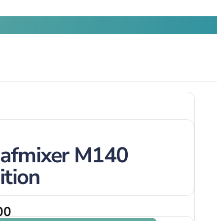
aafmixer M140
ition
00