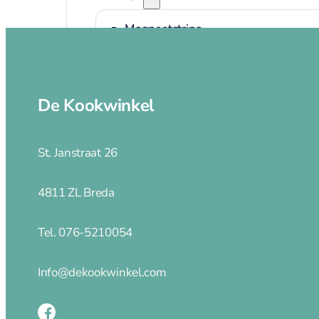
Magneetstrips
Scherpen
Messenslijper
De Kookwinkel
Pannen
St. Janstraat 26
Pannen
4811 ZL Breda
Adapter inductie
Asperge pannen
Tel. 076-5210054
Braadpannen
Braadsledes
Info@dekookwinkel.com
Ei pocheerpan
Fluitketels
Grillpannen