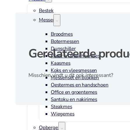
Bestek
Messen
Broodmes
Botermessen
Dunschiller
Gerelateerde produ
Fileer en trancheermes
Kaasmes
Koks en vleesmessen
Misschien vindt u dit ook interessant?
Messenset en blokken
Oestermes en handschoen
Office en groentemes
Santoku en nakirimes
Steakmes
Wiegemes
Opbergen