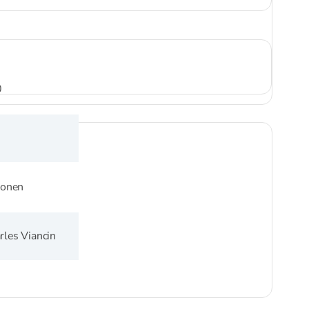
0
iconen
rles Viancin