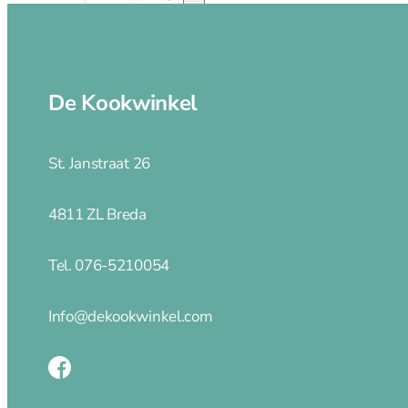
Magneetstrips
Scherpen
De Kookwinkel
Messenslijper
St. Janstraat 26
Pannen
4811 ZL Breda
Pannen
Adapter inductie
Tel. 076-5210054
Asperge pannen
Braadpannen
Info@dekookwinkel.com
Braadsledes
Ei pocheerpan
Fluitketels
Grillpannen