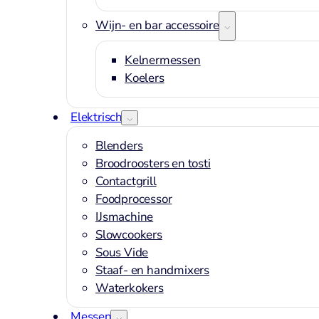
Wijn- en bar accessoires
Kelnermessen
Koelers
Elektrisch
Blenders
Broodroosters en tosti
Contactgrill
Foodprocessor
IJsmachine
Slowcookers
Sous Vide
Staaf- en handmixers
Waterkokers
Messen