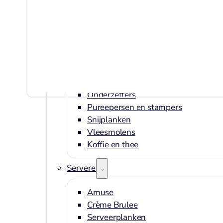
Borstels
Crème Brulee brander
Dunschiller
Ei benodigdheden
Kaasschaven en raspen
Knoflookhulpen
Mandoline en hakkers
Onderzetters
Pureepersen en stampers
Snijplanken
Vleesmolens
Koffie en thee
Serveren
Amuse
Crème Brulee
Serveerplanken