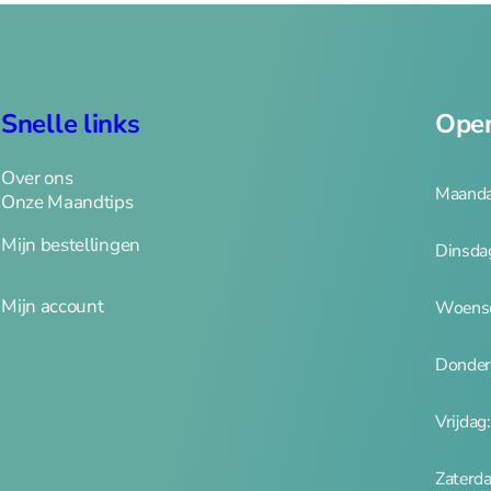
Snelle links
Open
Over ons
Maanda
Onze Maandtips
Mijn bestellingen
Dinsda
Mijn account
Woensd
Donder
Vrijdag
Zaterd