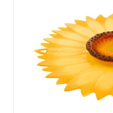
Citruspersen
Kookboeken
Maatbekers en lepels
Notenkrakers en ontpitters
Oliekannetjes en kruidenhouders
Pasta en Pizza
Peper, zout en kruidenmolens
Raspen en schaven
Lepels, garde, spatels en tangen
Textiel
Thermometers en timers
Vis en Schelpdieren
Voorraad en bewaardozen
Zeven en vergiet
Keukenhulpen
Blikopener