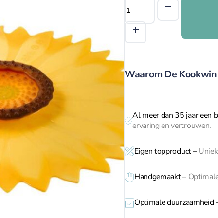
Charles
Viancin
Siliconen
deksel
zonnebloem
28
Waarom De Kookwin
cm
aantal
Al meer dan 35 jaar een b
ervaring en vertrouwen.
Eigen topproduct
–
Unieke
Handgemaakt –
Optimale
Optimale duurzaamheid 