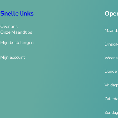
Snelle links
Open
Over ons
Maanda
Onze Maandtips
Mijn bestellingen
Dinsda
tof wit
Mijn account
Woensd
Donder
Vrijdag
Zaterd
Zondag