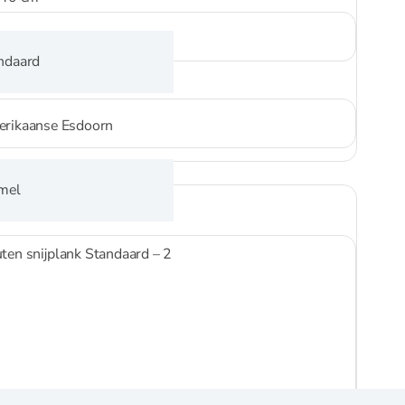
ndaard
rikaanse Esdoorn
mel
ten snijplank Standaard – 2