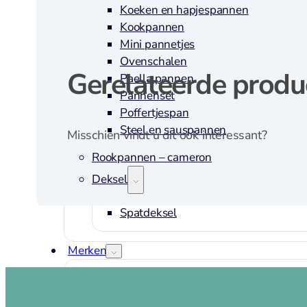
Koeken en hapjespannen
Kookpannen
Mini pannetjes
Ovenschalen
Gerelateerde produ
Paella pannen
Pannenset
Poffertjespan
Steel en sauspannen
Misschien vindt u dit ook interessant?
Rookpannen – cameron
Deksels
Spatdeksel
Merken
Le Creuset
Karmel