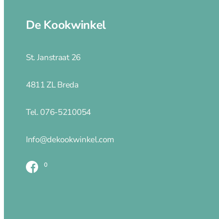
Peugeot
Wüsthof
De Kookwinkel
Spring
Herder
Oxo
St. Janstraat 26
Opinel
Microplane
4811 ZL Breda
Benriner Japanse mandoline No. 64 kunsts
Tel. 076-5210054
Producten
zoeken
Info@dekookwinkel.com
0