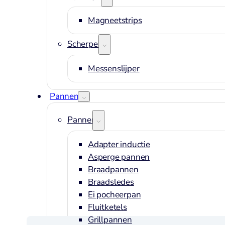
Magneetstrips
Scherpen
Messenslijper
Pannen
Pannen
Adapter inductie
Asperge pannen
Braadpannen
Braadsledes
Ei pocheerpan
Fluitketels
Grillpannen