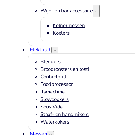
Wijn- en bar accessoires
Kelnermessen
Koelers
Elektrisch
Blenders
Broodroosters en tosti
Contactgrill
Foodprocessor
IJsmachine
Slowcookers
Sous Vide
Staaf- en handmixers
Waterkokers
Messen