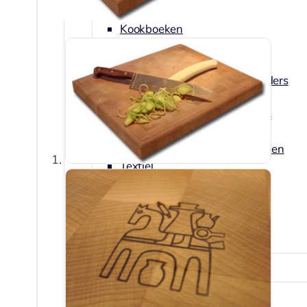
Citruspersen
Kookboeken
Maatbekers en lepels
Notenkrakers en ontpitters
Oliekannetjes en kruidenhouders
Pasta en Pizza
Peper, zout en kruidenmolens
Raspen en schaven
Lepels, garde, spatels en tangen
Textiel
Thermometers en timers
Vis en Schelpdieren
Voorraad en bewaardozen
Zeven en vergiet
Keukenhulpen
Blikopener