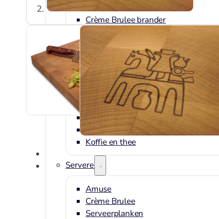
Borstels
Crème Brulee brander
Dunschiller
Ei benodigdheden
Kaasschaven en raspen
Knoflookhulpen
Mandoline en hakkers
Onderzetters
Pureepersen en stampers
Snijplanken
Vleesmolens
Koffie en thee
Serveren
Amuse
Crème Brulee
Serveerplanken