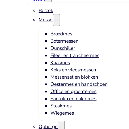
Bestek
Messen
Broodmes
Botermessen
Dunschiller
Fileer en trancheermes
Kaasmes
Koks en vleesmessen
Messenset en blokken
Oestermes en handschoen
Office en groentemes
Santoku en nakirimes
Steakmes
Wiegemes
Opbergen