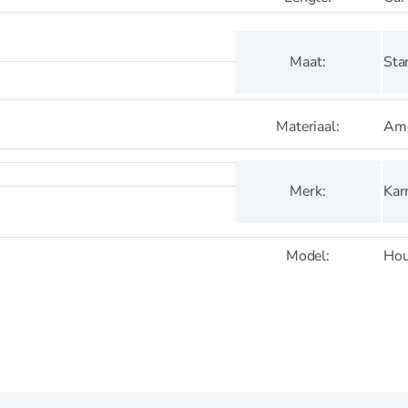
Sta
Maat
Ame
Materiaal
Kar
Merk
Hou
Model