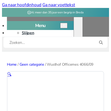
Ga naar hoofdinhoud
Ga naar voettekst
Al meer dan 35 jaar een begrip in Breda
Menu
Slijpen
Producten
Snijplanken
zoeken
Kookgerei
Kookgerei overzicht
Home
/
Geen categorie
/
Wusthof Officemes 4066/09
Bakken
🔍
Bakvormen
Bak, deeg
gereedschap
Patisserie