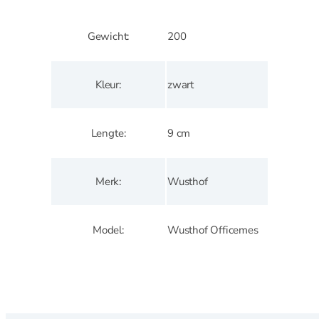
Amuse
Crème Brulee
Gewicht
200
Serveerplanken
Wijn- en bar accessoires
Kleur
zwart
Kelnermessen
Lengte
9 cm
Koelers
Elektrisch
Merk
Wusthof
Elektrisch overzicht
Model
Wusthof Officemes
Blenders
Broodroosters en tosti
Citruspersen
Contactgrill
Foodprocessor