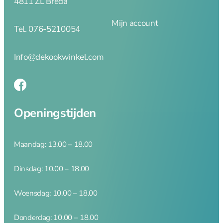
4811 ZL Breda
trancheermes
Kaasmes
Mijn account
Tel. 076-5210054
Koks en
vleesmessen
Messenset en
Info@dekookwinkel.com
blokken
Oestermes en
handschoen
Office en
Openingstijden
groentemes
Santoku en
nakirimes
Maandag: 13.00 – 18.00
Steakmes
Wiegemes
Dinsdag: 10.00 – 18.00
Opbergen
Woensdag: 10.00 – 18.00
Donderdag: 10.00 – 18.00