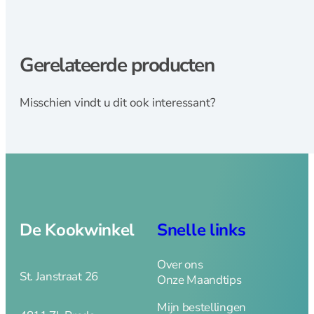
IJsmachine
Slowcookers
Sous Vide
Gerelateerde producten
Staaf- en handmixers
Waterkokers
Messen
Misschien vindt u dit ook interessant?
Messen overzicht
Bestek
Messen
De Kookwinkel
Snelle links
Broodmes
Over ons
Botermessen
St. Janstraat 26
Onze Maandtips
Dunschiller
Fileer en
Mijn bestellingen