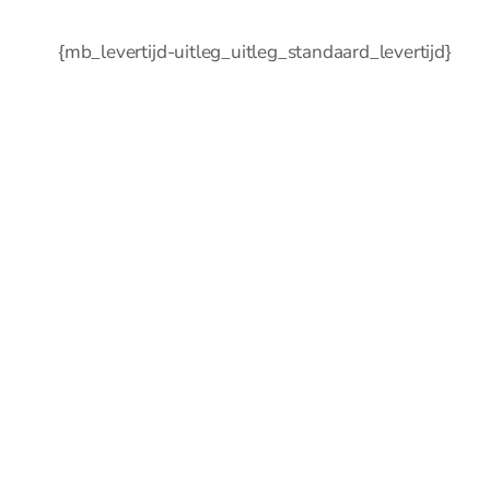
Fluitketels
Grillpannen
{mb_levertijd-uitleg_uitleg_standaard_levertijd}
Koeken en
hapjespannen
Kookpannen
Mini pannetjes
Ovenschalen
Paella pannen
Pannenset
Poffertjespan
Steel en
sauspannen
0
Rookpannen – cameron
Deksels
Spatdeksel