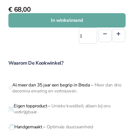
schaven
€
68,00
Lepels, garde,
spatels en tangen
In winkelmand
Textiel
Wusthof
Thermometers en
Officemes
timers
4066/09
Vis en
aantal
Schelpdieren
Waarom De Kookwinkel?
Voorraad en
bewaardozen
Zeven en vergiet
Al meer dan 35 jaar een begrip in Breda
–
Meer dan drie
Keukenhulpen
decennia ervaring en vertrouwen.
Eigen topproduct
–
Unieke kwaliteit, alleen bij ons
verkrijgbaar.
Blikopener
Borstels
Handgemaakt –
Optimale duurzaamheid
Crème Brulee