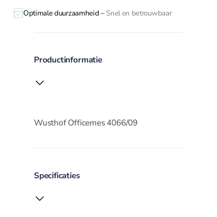
brander
Optimale duurzaamheid –
Snel en betrouwbaar
Dunschiller
Ei benodigdheden
Kaasschaven en
raspen
Productinformatie
Knoflookhulpen
Mandoline en
hakkers
Onderzetters
Pureepersen en
Wusthof Officemes 4066/09
stampers
Snijplanken
Vleesmolens
Koffie en thee
Specificaties
Serveren